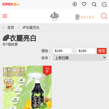
4.0 / 5.0
首頁
-
🌈衣麗亮白
🌈衣麗亮白
共
1
個結果
價格：
排序：
45
折