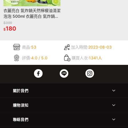
衣麗亮白 氣炸鍋天然檸檬油清潔
泡泡 500ml 衣麗亮白 氣炸鍋泡
泡 純天然 洗碗精 椰子油 檸檬油
$399
清潔劑 除油劑
180
$
商品:
53
加入時間:
2023-08-03
評價:
4.0 / 5.0
購買人次:
1341人
關於我們
購物須知
聯絡我們